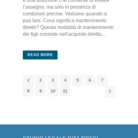
è una soluzione che consente di evitare
l’assegno, ma solo in presenza di
condizioni precise. Vediamo quando si
può fare. Cosa significa mantenimento
diretto? Questa modalità di mantenimento
dei figli consiste nell'acquisto diretto...
READ MORE
1
2
3
4
5
6
7
8
9
10
11