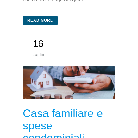
READ MORE
16
Luglio
Casa familiare e
spese
condominiali