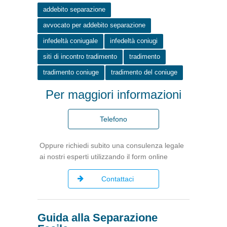
addebito separazione
avvocato per addebito separazione
infedeltà coniugale
infedeltà coniugi
siti di incontro tradimento
tradimento
tradimento coniuge
tradimento del coniuge
Per maggiori informazioni
Telefono
Oppure richiedi subito una consulenza legale
ai nostri esperti utilizzando il form online
Contattaci
Guida alla Separazione