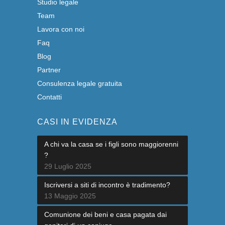
Studio legale
Team
Lavora con noi
Faq
Blog
Partner
Consulenza legale gratuita
Contatti
CASI IN EVIDENZA
A chi va la casa se i figli sono maggiorenni
?
29 Luglio 2025
Iscriversi a siti di incontro è tradimento?
13 Maggio 2025
Comunione dei beni e casa pagata dai