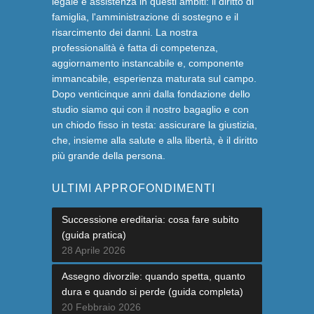
legale e assistenza in questi ambiti: il diritto di
famiglia, l'amministrazione di sostegno e il
risarcimento dei danni. La nostra
professionalità è fatta di competenza,
aggiornamento instancabile e, componente
immancabile, esperienza maturata sul campo.
Dopo venticinque anni dalla fondazione dello
studio siamo qui con il nostro bagaglio e con
un chiodo fisso in testa: assicurare la giustizia,
che, insieme alla salute e alla libertà, è il diritto
più grande della persona.
ULTIMI APPROFONDIMENTI
Successione ereditaria: cosa fare subito
(guida pratica)
28 Aprile 2026
Assegno divorzile: quando spetta, quanto
dura e quando si perde (guida completa)
20 Febbraio 2026