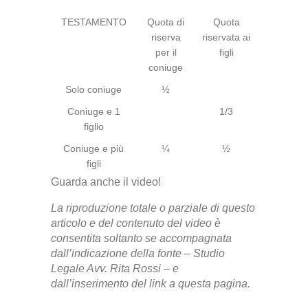
TESTAMENTO
Quota di
Quota
riserva
riservata ai
per il
figli
coniuge
Solo coniuge
½
Coniuge e 1
1/3
figlio
Coniuge e più
¼
½
figli
Guarda anche il video!
La riproduzione totale o parziale di questo
articolo e del contenuto del video è
consentita soltanto se accompagnata
dall’indicazione della fonte – Studio
Legale Avv. Rita Rossi –
e
dall’inserimento del link a questa pagina.