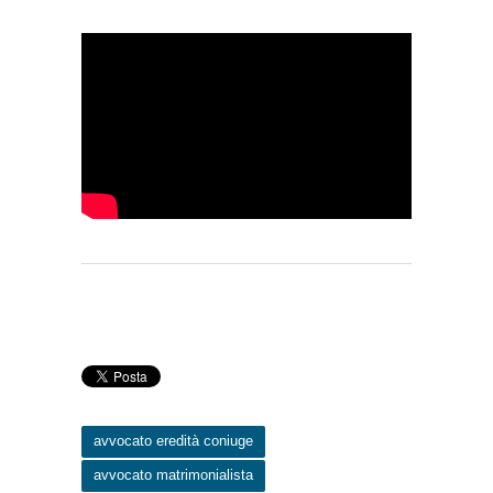
avvocato eredità coniuge
avvocato matrimonialista