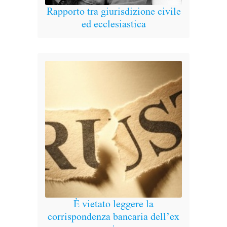
Rapporto tra giurisdizione civile
ed ecclesiastica
Divo
e pat
h
È vietato leggere la
corrispondenza bancaria dell’ex