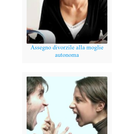
Assegno divorzile alla moglie
La
autonoma
scuol