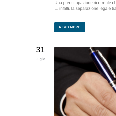
Una preoccupazione ricorrente che
E, infatti, la separazione legale tr
READ MORE
31
Luglio