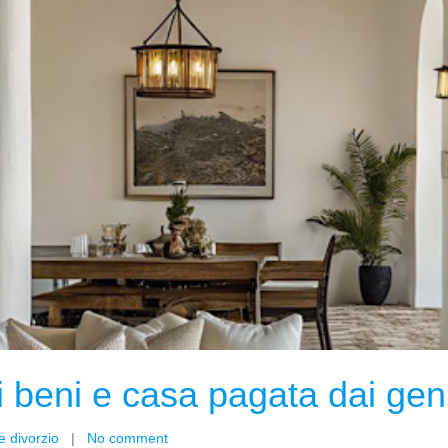
beni e casa pagata dai geni
e divorzio
|
No comment