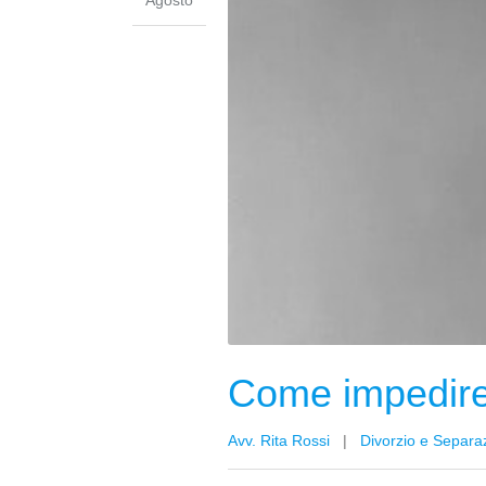
Agosto
Come impedire 
Avv. Rita Rossi
|
Divorzio e Separa