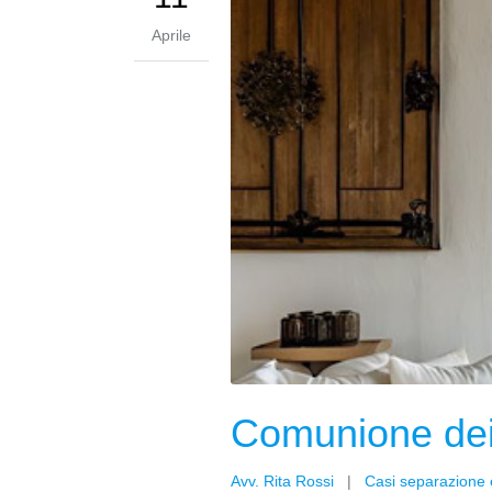
Aprile
Comunione dei 
Avv. Rita Rossi
|
Casi separazione 