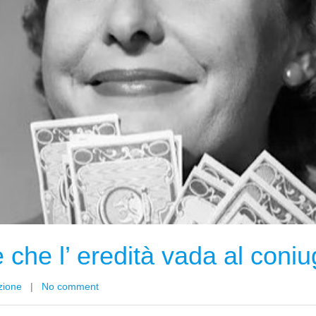
che l’ eredità vada al coni
zione
|
No comment