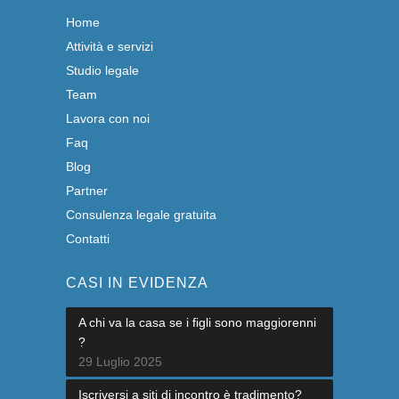
Home
Attività e servizi
Studio legale
Team
Lavora con noi
Faq
Blog
Partner
Consulenza legale gratuita
Contatti
CASI IN EVIDENZA
A chi va la casa se i figli sono maggiorenni
?
29 Luglio 2025
Iscriversi a siti di incontro è tradimento?