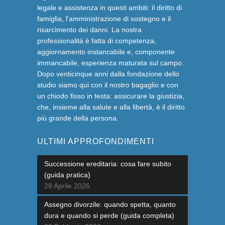
legale e assistenza in questi ambiti: il diritto di
famiglia, l'amministrazione di sostegno e il
risarcimento dei danni. La nostra
professionalità è fatta di competenza,
aggiornamento instancabile e, componente
immancabile, esperienza maturata sul campo.
Dopo venticinque anni dalla fondazione dello
studio siamo qui con il nostro bagaglio e con
un chiodo fisso in testa: assicurare la giustizia,
che, insieme alla salute e alla libertà, è il diritto
più grande della persona.
ULTIMI APPROFONDIMENTI
Successione ereditaria: cosa fare subito
(guida pratica)
28 Aprile 2026
Assegno divorzile: quando spetta, quanto
dura e quando si perde (guida completa)