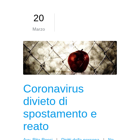
20
Marzo
Coronavirus
divieto di
spostamento e
reato
Avv. Rita Rossi
|
Diritti della persona
|
No