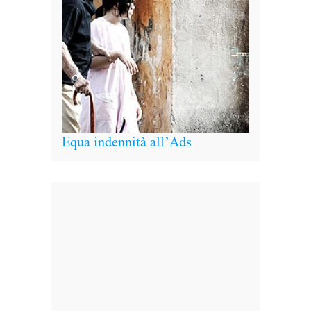
Equa indennità all’Ads
La sc
antic