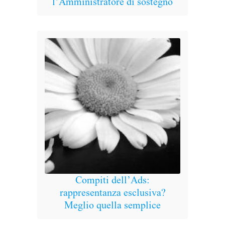
l’Amministratore di sostegno
ottan
all’
Compiti dell’Ads:
rappresentanza esclusiva?
Meglio quella semplice
l’am