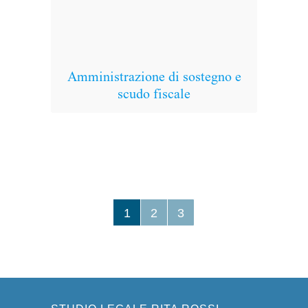
Amministrazione di sostegno e
scudo fiscale
L’am
rif
ric
1
2
3