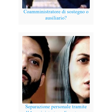
D
Coamministratore di sostegno o
ausiliario?
Separazione personale tramite
Abu