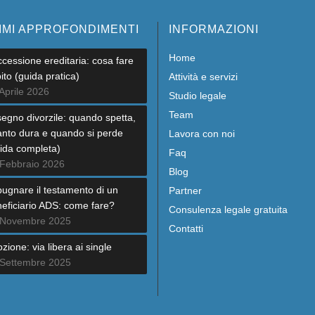
IMI APPROFONDIMENTI
INFORMAZIONI
Home
cessione ereditaria: cosa fare
ito (guida pratica)
Attività e servizi
Aprile 2026
Studio legale
Team
egno divorzile: quando spetta,
nto dura e quando si perde
Lavora con noi
ida completa)
Faq
 Febbraio 2026
Blog
ugnare il testamento di un
Partner
eficiario ADS: come fare?
Consulenza legale gratuita
 Novembre 2025
Contatti
zione: via libera ai single
 Settembre 2025