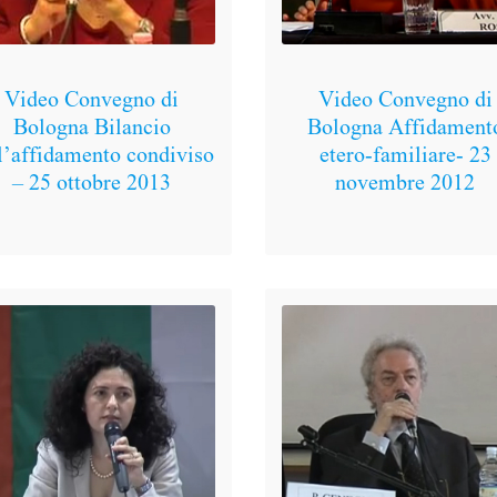
Video Convegno di
Video Convegno di
Bologna Bilancio
Bologna Affidament
l’affidamento condiviso
etero-familiare- 23
– 25 ottobre 2013
novembre 2012