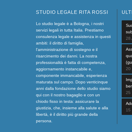
STUDIO LEGALE RITA ROSSI
ULT
Lo studio legale è a Bologna, i nostri
Suc
servizi legali in tutta Italia. Prestiamo
sub
consulenza legale e assistenza in questi
28 
ambiti: il diritto di famiglia,
Ass
l'amministrazione di sostegno e il
qua
risarcimento dei danni. La nostra
(gu
professionalità è fatta di competenza,
20
aggiornamento instancabile e,
componente immancabile, esperienza
Imp
maturata sul campo. Dopo venticinque
ben
anni dalla fondazione dello studio siamo
25
qui con il nostro bagaglio e con un
chiodo fisso in testa: assicurare la
Ado
giustizia, che, insieme alla salute e alla
15
libertà, è il diritto più grande della
persona.