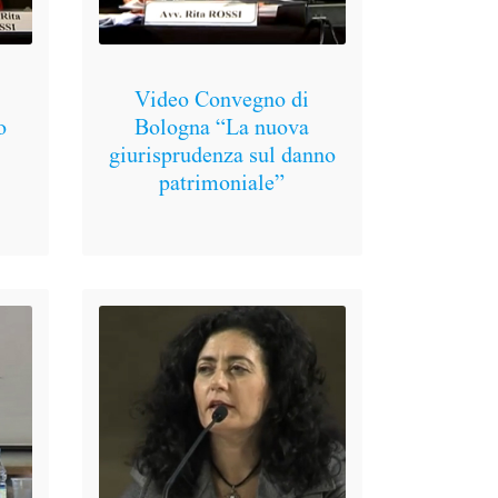
Intervento 
Video Convegno di
al Convegno
o
Bologna “La nuova
danno al mi
giurisprudenza sul danno
salva
patrimoniale”
19/