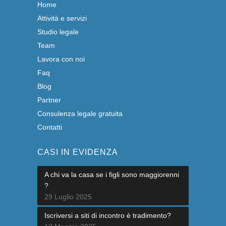
Home
Attività e servizi
Studio legale
Team
Lavora con noi
Faq
Blog
Partner
Consulenza legale gratuita
Contatti
CASI IN EVIDENZA
A chi va la casa se i figli sono maggiorenni
?
29 Luglio 2025
Iscriversi a siti di incontro è tradimento?