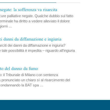
negate: la sofferenza va risarcita
cure palliative negate. Qualche dubbio sul fatto
rminale ha diritto a vedere alleviato il dolore
 giorni …
i danni da diffamazione e ingiuria
rciti dei danni da diffamazione e ingiuria?
tale possibilità è impedita – riguardo all’ingiuria
nto del danno da fumo
o: il Tribunale di Milano con sentenza
 pronunciato un chiaro sì al risarcimento del
condannando la BAT spa …