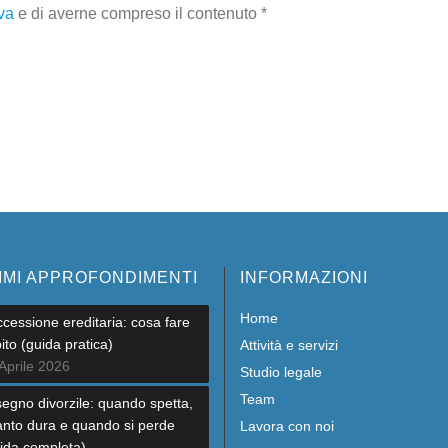
va
e di averne compreso il contenuto *
IMI APPROFONDIMENTI
INFORMAZIONI
Home
cessione ereditaria: cosa fare
ito (guida pratica)
Attività e servizi
Aprile 2026
Studio legale
Team
egno divorzile: quando spetta,
nto dura e quando si perde
Lavora con noi
ida completa)