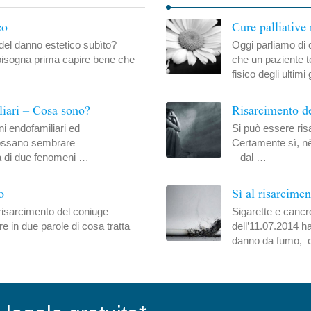
co
Cure palliative 
 del danno estetico subìto?
Oggi parliamo di 
isogna prima capire bene che
che un paziente te
fisico degli ultimi
liari – Cosa sono?
Risarcimento de
 endofamiliari ed
Si può essere risa
 possano sembrare
Certamente sì, nè 
tta di due fenomeni …
– dal …
o
Sì al risarcime
 risarcimento del coniuge
Sigarette e cancr
re in due parole di cosa tratta
dell’11.07.2014 ha
danno da fumo, 