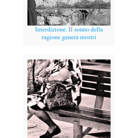
t
Interdizione. Il sonno della
ragione genera mostri
A Mer
p