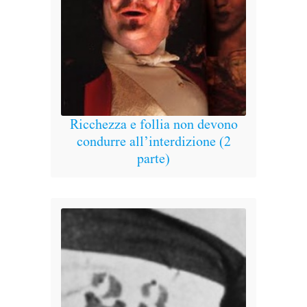
L’in
man
es
Ricchezza e follia non devono
condurre all’interdizione (2
parte)